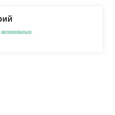
рий
о
авторизоваться
.